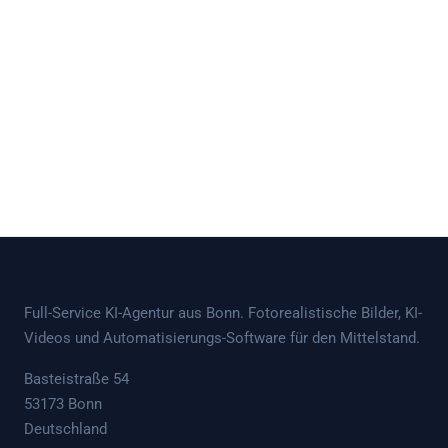
Full-Service KI-Agentur aus Bonn. Fotorealistische Bilder, KI-
Videos und Automatisierungs-Software für den Mittelstand.
Basteistraße 54
53173 Bonn
Deutschland