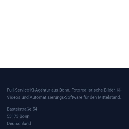
Full-Service KI-Agentur aus Bonn. Fotorealistische Bilder, KI-
Videos und Automatisierungs-Software für den Mittelstand.
Basteistraße 54
53173 Bonn
Deutschland